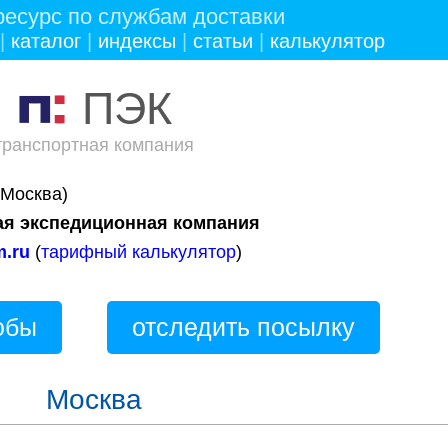
есурс по службам доставки
|
каталог
|
индексы
|
статьи
|
калькулятор
ПЭК
транспортная компания
Москва)
ая экспедиционная компания
.ru
(
тарифный калькулятор
)
обы
отследить посылку
Москва