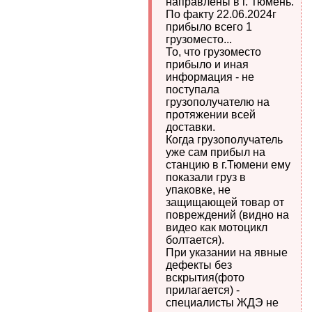
направлены в г. Тюмень.
По факту 22.06.2024г
прибыло всего 1
грузоместо...
То, что грузоместо
прибыло и иная
информация - не
поступала
грузополучателю на
протяжении всей
доставки.
Когда грузополучатель
уже сам прибыл на
станцию в г.Тюмени ему
показали груз в
упаковке, не
защищающей товар от
повреждений (видно на
видео как мотоцикл
болтается).
При указании на явные
дефекты без
вскрытия(фото
прилагается) -
специалисты ЖДЭ не