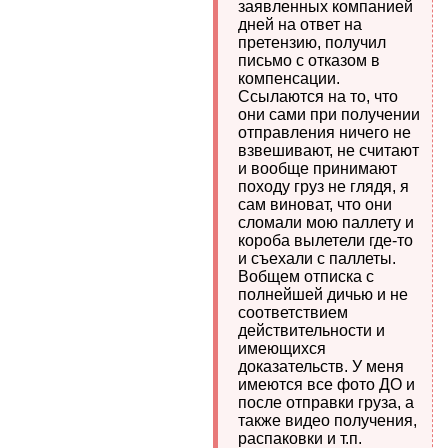
заявленных компанией
дней на ответ на
претензию, получил
письмо с отказом в
компенсации.
Ссылаются на то, что
они сами при получении
отправления ничего не
взвешивают, не считают
и вообще принимают
походу груз не глядя, я
сам виноват, что они
сломали мою паллету и
короба вылетели где-то
и съехали с паллеты.
Вобщем отписка с
полнейшей дичью и не
соответствием
действительности и
имеющихся
доказательств. У меня
имеются все фото ДО и
после отправки груза, а
также видео получения,
распаковки и т.п.