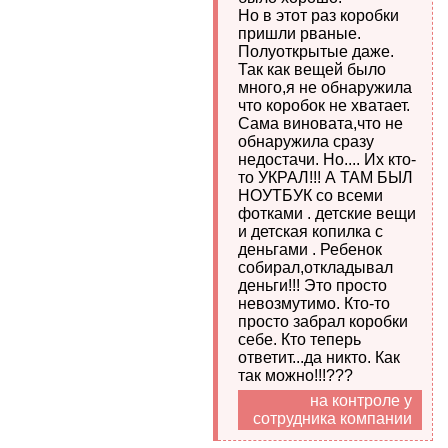
Но в этот раз коробки
пришли рваные.
Полуоткрытые даже.
Так как вещей было
много,я не обнаружила
что коробок не хватает.
Сама виновата,что не
обнаружила сразу
недостачи. Но.... Их кто-
то УКРАЛ!!! А ТАМ БЫЛ
НОУТБУК со всеми
фотками . детские вещи
и детская копилка с
деньгами . Ребенок
собирал,откладывал
деньги!!! Это просто
невозмутимо. Кто-то
просто забрал коробки
себе. Кто теперь
ответит...да никто. Как
так можно!!!???
на контроле у
сотрудника компании