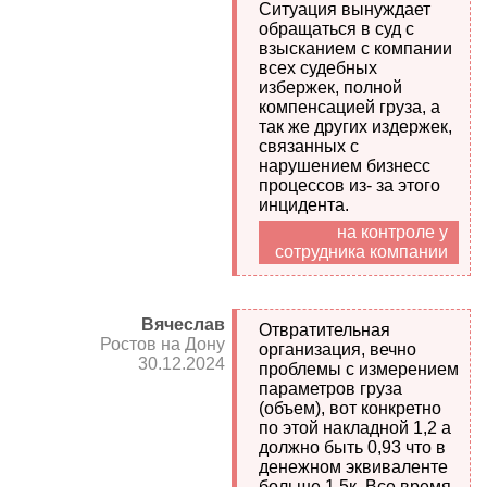
Ситуация вынуждает
обращаться в суд с
взысканием с компании
всех судебных
избержек, полной
компенсацией груза, а
так же других издержек,
связанных с
нарушением бизнесс
процессов из- за этого
инцидента.
на контроле у
сотрудника компании
Вячеслав
Отвратительная
Ростов на Дону
организация, вечно
30.12.2024
проблемы с измерением
параметров груза
(объем), вот конкретно
по этой накладной 1,2 а
должно быть 0,93 что в
денежном эквиваленте
больше 1,5к. Все время