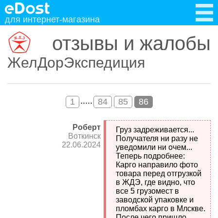
для интернет-магазина
отзывы и жалобы
ЖелДорЭкспедиция
.....
1
84
85
86
Роберт
Груз задреживается...
Воткинск
Получателя ни разу не
22.06.2024
уведомили ни очем...
Теперь подробнее:
Карго направило фото
товара перед отгрузкой
в ЖДЭ, где видно, что
все 5 грузомест в
заводской упаковке и
пломбах карго в Млскве.
После чего пришло