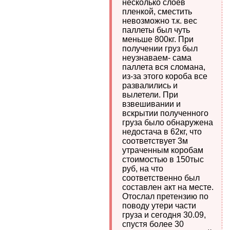
несколько слоев
пленкой, сместить
невозможно т.к. вес
паллеты был чуть
меньше 800кг. При
получении груз был
неузнаваем- сама
паллета вся сломана,
из-за этого короба все
развалились и
вылетели. При
взвешивании и
вскрытии полученного
груза было обнаружена
недостача в 62кг, что
соответствует 3м
утраченным коробам
стоимостью в 150тыс
руб, на что
соответственно был
составлен акт на месте.
Отослал претензию по
поводу утери части
груза и сегодня 30.09,
спустя более 30