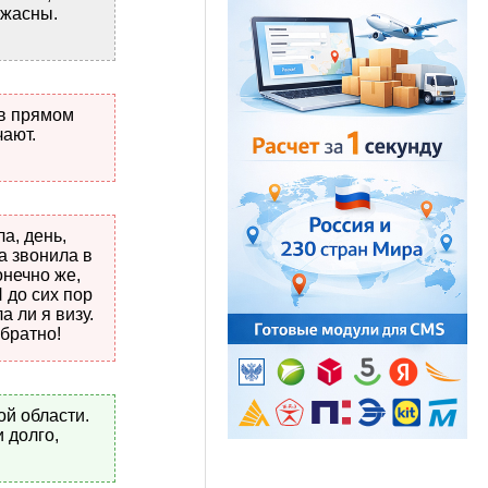
ужасны.
 в прямом
чают.
а, день,
а звонила в
онечно же,
 до сих пор
а ли я визу.
обратно!
ой области.
 долго,