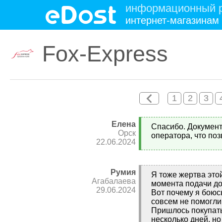
информационный р
интернет-магазинам
Fox-Express
1
2
3
Елена
Спасибо. Документ
Орск
оператора, что поз
22.06.2024
Румия
Я тоже жертва это
Агабалаева
момента подачи док
29.06.2024
Вот почему я боюсь
совсем не помогли.
Пришлось покупать 
несколько дней, н