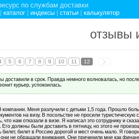
есурс по службам доставки
|
каталог
|
индексы
|
статьи
|
калькулятор
отзывы 
4
5
6
7
8
9
10
11
12
ы доставили в срок. Правда немного волновалась, но после
вонит курьер, успокоилась.
й компании. Меня разлучили с детьми 1,5 года. Прошло боль
ументов на визу. В посольстве не просили туристическую с
, что нам отказали в визе. Я написал это сотруднику и сказ
 Его должны были доставить в пятницу, но этого не произо
билет, билет в Россию дорогой и мест очень мало. Я говор
о они не обращали внимания. Они причинили мне как финанс