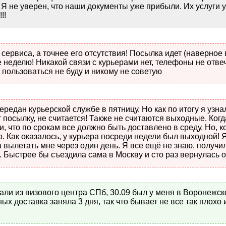
Я не уверен, что наши документы уже прибыли. Их услуги 
!!
 сервиса, а точнее его отсутствия! Посылка идет (наверное
 неделю! Никакой связи с курьерами нет, телефоны не отве
 пользоваться не буду и никому не советую
редан курьерской службе в пятницу. Но как по итогу я узнал
 посылку, не считается! Также не считаются выходные. Когд
и, что по срокам все должно быть доставлено в среду. Но, к
. Как оказалось, у курьера посреди недели был выходной! Я
а вылетать мне через один день. Я все ещё не знаю, получил
. Быстрее бы съездила сама в Москву и сто раз вернулась 
али из визового центра СПб, 30.09 был у меня в Воронежск
х доставка заняла 3 дня, так что бывает не все так плохо и