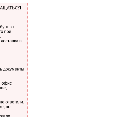
ОБРАЩАТЬСЯ
ург в г.
то при
.
 доставка в
ть документы
в офис
кве,
не ответили.
же, по
кладе