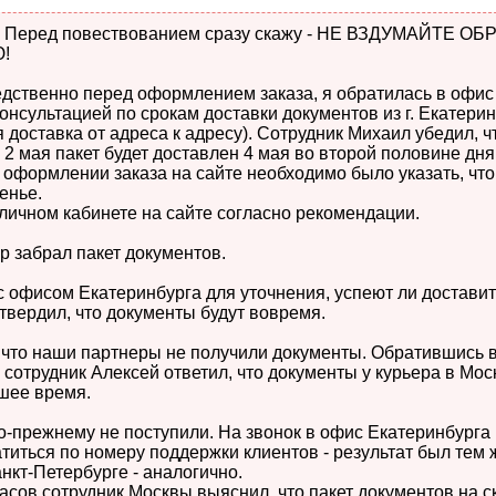
. Перед повествованием сразу скажу - НЕ ВЗДУМАЙТЕ 
!
едственно перед оформлением заказа, я обратилась в офис
онсультацией по срокам доставки документов из г. Екатеринб
 доставка от адреса к адресу). Сотрудник Михаил убедил, ч
2 мая пакет будет доставлен 4 мая во второй половине дня
 оформлении заказа на сайте необходимо было указать, что
сенье.
личном кабинете на сайте согласно рекомендации.
ер забрал пакет документов.
 с офисом Екатеринбурга для уточнения, успеют ли достави
дтвердил, что документы будут вовремя.
 что наши партнеры не получили документы. Обратившись 
сотрудник Алексей ответил, что документы у курьера в Мос
шее время.
о-прежнему не поступили. На звонок в офис Екатеринбурга 
титься по номеру поддержки клиентов - результат был тем 
нкт-Петербурге - аналогично.
часов сотрудник Москвы выяснил, что пакет документов на с