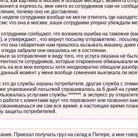
ента, как картины в Москве и больше месяца с момента отпр
вонил в express.ru, мне никто из сотрудников сам не сообща
вление, почему оно не доставлено.
 недели сотрудники вообще не могли ответить где находитс
смс что она в москве, ваши сотрудники упорно убеждали ме
сотрудники сообщают, что возникла ошибка на таможне (ка
), и утверждают , что вернут посылку отправителю . посылку
 что она габаритная нам пришлось вызывать машину, даже 
 откуда забрали они оказались не в состоянии.
ньги за отправление в виду того, что услуга оказана не была
ентности сотрудников, которые откровенно обманывали м
ать на все мои вопросы хотя неоднократно обещали разобр
 данный момент у меня вообще сомнения выезжала ли моя
 это до службы охраны потребителя. другая служба с этими
 же упакованной посылкой спрашивалась за 6 дней на сумму
льзовалась услугами службы *******. в экспресс ру отвратит
 работе с клиентами врут что перезвонят или позвонял како
 дозваниваешься им сам все время. в настоящее время пла
бу защиты потребителей.
ания. Приехал получать груз на склад в Питере, а мне говор