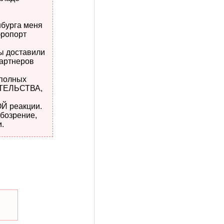
нбурга меня
эропорт
ты доставили
партнеров
 полных
АТЕЛЬСТВА,
ОЙ реакции.
бозрение,
.