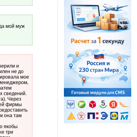
гда мой муж
верили и
млен не до
рировала мое
 менеджером,
затем
х сведений.
а). Через
шей фирмы
предоставить
м она там
то якобы
же три