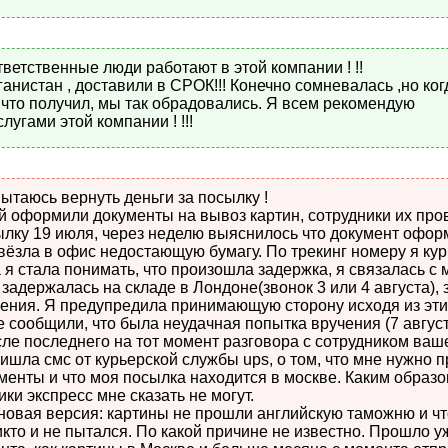
ветственные люди работают в этой компании ! !!
анистан , доставили в СРОК!!! Конечно сомневалась ,но ко
 ,что получил, мы так обрадовались. Я всем рекомендую
лугами этой компании ! !!!
ытаюсь вернуть деньги за посылку !
й оформили документы на вывоз картин, сотрудники их про
ылку 19 июля, через неделю выяснилось что документ офор
овёзла в офис недостающую бумагу. По трекинг номеру я ку
а я стала понимать, что произошла задержка, я связалась с
 задержалась на складе в Лондоне(звонок 3 или 4 августа), 
чения. Я предупредила принимающую сторону исходя из эти
е сообщили, что была неудачная попытка вручения (7 август
сле последнего на тот момент разговора с сотрудником ва
ришла смс от курьерской службы ups, о том, что мне нужно 
енты и что моя посылка находится в москве. Каким образо
ики экспресс мне сказать не могут.
новая версия: картины не прошли английскую таможню и ч
кто и не пытался. По какой причине не известно. Прошло у