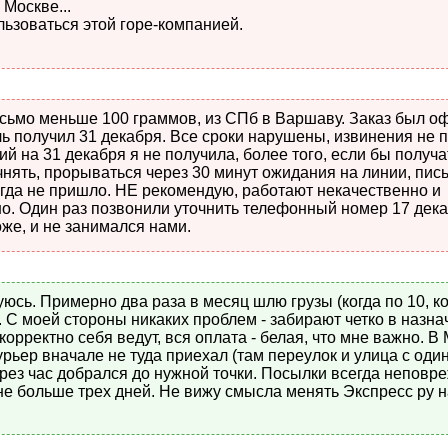
Москве...
ьзоваться этой горе-компанией.
исьмо меньше 100 граммов, из СПб в Варшаву. Заказ был о
ль получил 31 декабря. Все сроки нарушены, извинения не 
й на 31 декабря я не получила, более того, если бы получа
очнять, прорываться через 30 минут ожидания на линии, пи
огда не пришло. НЕ рекомендую, работают некачественно и
. Один раз позвонили уточнить телефонный номер 17 дека
оже, и не занимался нами.
юсь. Примерно два раза в месяц шлю грузы (когда по 10, ко
. С моей стороны никаких проблем - забирают четко в назн
корректно себя ведут, вся оплата - белая, что мне важно. В
урьер вначале не туда приехал (там переулок и улица с од
ерез час добрался до нужной точки. Посылки всегда непов
 не больше трех дней. Не вижу смысла менять Экспресс ру 