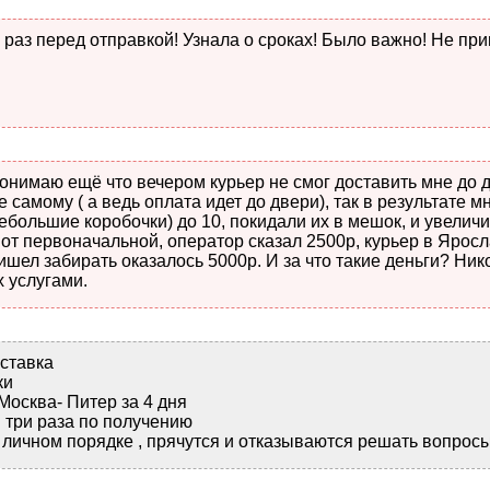
раз перед отправкой! Узнала о сроках! Было важно! Не прив
понимаю ещё что вечером курьер не смог доставить мне до 
 самому ( а ведь оплата идет до двери), так в результате м
ебольшие коробочки) до 10, покидали их в мешок, и увелич
 от первоначальной, оператор сказал 2500р, курьер в Ярос
ришел забирать оказалось 5000р. И за что такие деньги? Ни
х услугами.
ставка
ки
Москва- Питер за 4 дня
 три раза по получению
 личном порядке , прячутся и отказываются решать вопрос