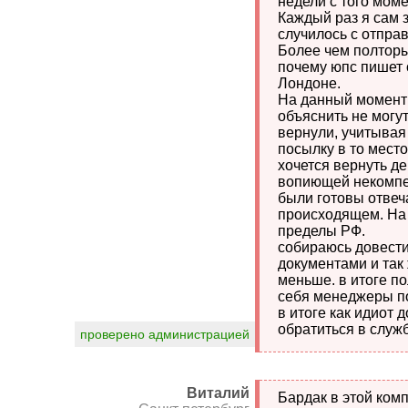
недели с того мом
Каждый раз я сам з
случилось с отпра
Более чем полторы
почему юпс пишет 
Лондоне.
На данный момент 
объяснить не могут
вернули, учитывая
посылку в то место
хочется вернуть де
вопиющей некомпет
были готовы отвеч
происходящем. На
пределы РФ.
собираюсь довести
документами и так
меньше. в итоге по
себя менеджеры по
в итоге как идиот
обратиться в служ
проверено администрацией
Виталий
Бардак в этой комп