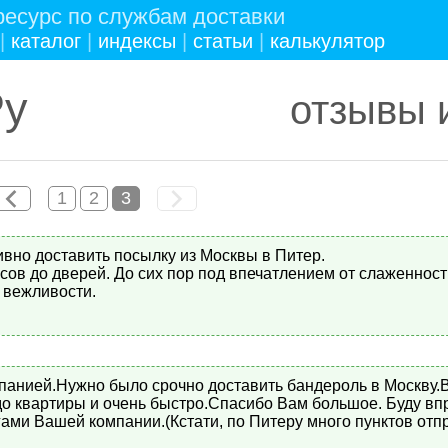
есурс по службам доставки
|
каталог
|
индексы
|
статьи
|
калькулятор
Ру
отзывы 
1
2
3
вно доставить посылку из Москвы в Питер.
асов до дверей. До сих пор под впечатлением от слаженност
 вежливости.
панией.Нужно было срочно доставить бандероль в Москву.
 до квартиры и очень быстро.Спасибо Вам большое. Буду вп
гами Вашей компании.(Кстати, по Питеру много пунктов отпр