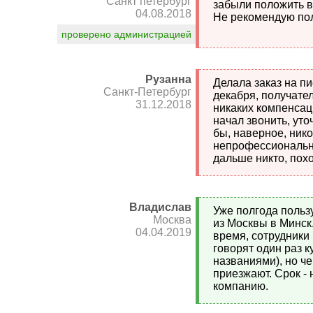
Санкт петербург
забыли положить в 
04.08.2018
Не рекомендую пол
проверено администрацией
Рузанна
Делала заказ на п
Санкт-Петербург
декабря, получате
31.12.2018
никаких компенсаци
начал звонить, ут
бы, наверное, ник
непрофессионально
дальше никто, пох
Владислав
Уже полгода пользу
Москва
из Москвы в Минск
04.04.2019
время, сотрудники 
говорят один раз к
названиями), но ч
приезжают. Срок -
компанию.