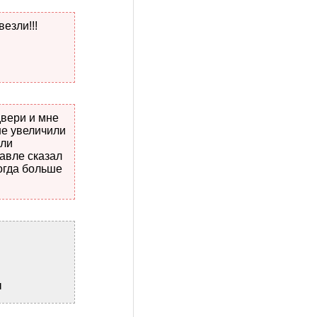
езли!!!
двери и мне
не увеличили
или
лавле сказал
когда больше
ы