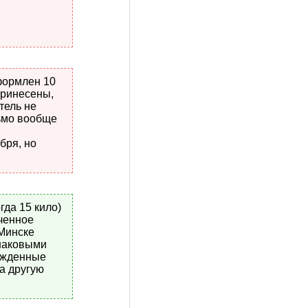
формлен 10
принесены,
тель не
сьмо вообще
бря, но
гда 15 кило)
аченное
 Минске
инаковыми
режденные
на другую