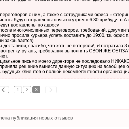
переговоров с ним, а также с сотрудниками офиса Екатери
ументы будут отправлены ночью и утром в 6:30 прибудут в А
будут доставлены по адресу.
е после многочисленных переговоров, требований, докумен
лично просила курьера успеть доставить до 19:00, т.к. офис 
ни закрывается).
ы доставили, спасибо, что хоть не потеряли!, Я потратила 3
ервотрепку, ругань, требования выполнять СВОИ ЖЕ ОБЯЗ
яют.
ициальное письмо моего директора не последовало НИКАК
 приняла решение вынести данную ситуацию на всеобщее о
 будущих клиентов о полной некомпетентности организации
1
2
3
лена публикация новых отзывов