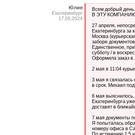
Юлия
Всем добрый день
Екатеринбург
В ЭТУ КОМПАНИЮ
17.05.2024
27 апреля, непоср
Екатеринбурга за к
Москва (курьерская
заборе документов 
Единственное, при
субботу / в воскре
Оформила заказ в 
2 мая в 11:04 курь
3 мая я связалась
в срок. Михаил по
6 мая выяснилось,
Екатеринбурга уже 
доставят в ближай
7 мая документы п
Я попыталась обра
номеру офиса в Са
По истечению 1,5 