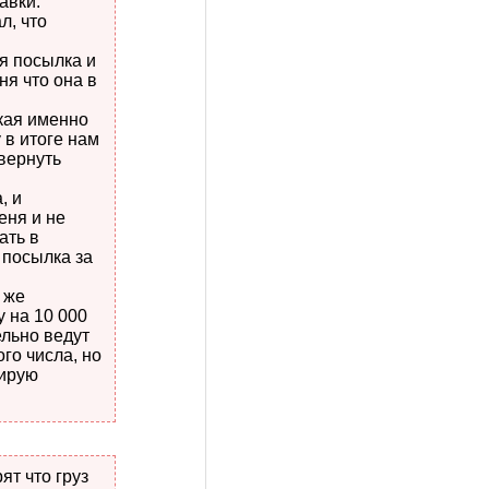
авки.
л, что
я посылка и
ня что она в
кая именно
 в итоге нам
вернуть
, и
еня и не
ать в
 посылка за
 же
 на 10 000
ельно ведут
го числа, но
нирую
ят что груз