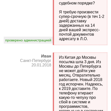
судебном порядке?
Я требую произвести
супер-срочную (в теч 1-2
дней) доставку
задержанных на 14
дней вашей экспресс-
почтой документов
адресату в Л.О.
проверено администрацией
Иван
Из Китая до Москвы
Санкт-Петербург
посылка шла 3 дня. Из
20.01.2018
Москвы до Петербурга
не может дойти уже
месяц. Отвратительно
работаете. Новый 2018
год испорчен. Надеюсь,
к 2019 доставите. По
телефону втирают
какую-то чепуху про
сбой в системе и
программистов,
которые не в состоянии