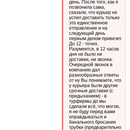
день. После того, как я
позвонила сама,
сказали, что курьер не
успел доставить только
это единственное
отправление и на
следующий день
первым делом привезет.
До 12 - точно.
Разумеется, в 12 часов
дня не было ни
доставки, ни звонка.
Очередной звонок в
компанию дал
разнообразные ответы
от ну Вы понимаете, что
у курьера были другие
срочные доставки (с
придыханием) - в
турфирмы до мы
сделали всё, что могли,
я не буду перед вами
оправдываться и
банального бросания
трубки (предварительно