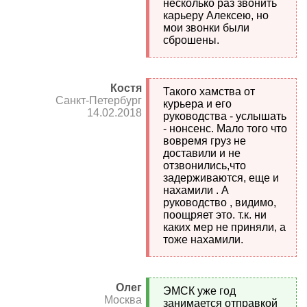
несколько раз звонить
карьеру Алексею, но
мои звонки были
сброшены.
Костя
Такого хамства от
Санкт-Петербург
курьера и его
14.02.2018
руководства - услышать
- нонсенс. Мало того что
вовремя груз не
доставили и не
отзвонились,что
задерживаются, еще и
нахамили . А
руководство , видимо,
поощряет это. т.к. ни
каких мер не приняли, а
тоже нахамили.
Олег
ЭМСК уже год
Москва
занимается отправкой