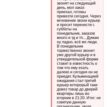
звонят на следующий
день, мол заказ
приехал, готовы
привезти сегодня. Через
мгновение звони курьер
и просит перенести с
субботы на
понедельник, заказов
много и тд и тп... Думаю
ну ладно, всё же люди.
В понедельник
торжественно звонит
уже другой курьер и в
утвердительной форме
ставит в известность о
том что ему ехать
далеко и сегодня он не
приедет. Кульминацией
ожидания стал третий
курьер которорый таки
довез товар до дверей
квартиры лишь во
вторник в 21:20. Итог: не
советую данную
организацию, люди