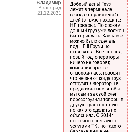
Владимир
Добрый день! Груз
Волгоград
лежит в терминале
21.12.2021
города отправителя 5
дней (в грузе находятся
НГ товары). По срокам,
данный груз уже должен
был приехать. Как такое
можно было сделать
под НГ!!! Грузы не
вывозятся. Все это под
новый год, операторы
ничего не говорят,
компания просто
отморозилась, говорят
что не знают когда груз
отгрузят. Оператор ТК
предложил мне, чтобы
мы сами за свой счет
перезагрузили товары в
другую транспортную,
но как это сделать не
объяснила. С 2014г
постоянно пользуюсь
услугами ТК , но такого
бардака я еще не