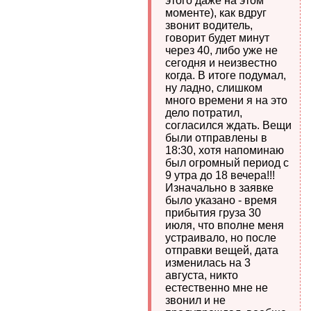
этого даже на этом
моменте), как вдруг
звонит водитель,
говорит будет минут
через 40, либо уже не
сегодня и неизвестно
когда. В итоге подумал,
ну ладно, слишком
много времени я на это
дело потратил,
согласился ждать. Вещи
были отправлены в
18:30, хотя напоминаю
был огромный период с
9 утра до 18 вечера!!!
Изначально в заявке
было указано - время
прибытия груза 30
июля, что вполне меня
устраивало, но после
отправки вещей, дата
изменилась на 3
августа, никто
естественно мне не
звонил и не