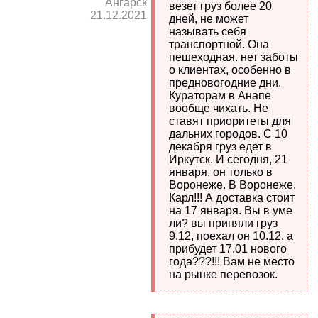
Ангарск
везет груз более 20
21.12.2021
дней, не может
называть себя
транспортной. Она
пешеходная. нет заботы
о клиентах, особенно в
предновогодние дни.
Кураторам в Анапе
вообще чихать. Не
ставят приоритеты для
дальних городов. С 10
декабря груз едет в
Иркутск. И сегодня, 21
января, он только в
Воронеже. В Воронеже,
Карл!!! А доставка стоит
на 17 января. Вы в уме
ли? вы приняли груз
9.12, поехал он 10.12. а
прибудет 17.01 нового
года???!!! Вам не место
на рынке перевозок.