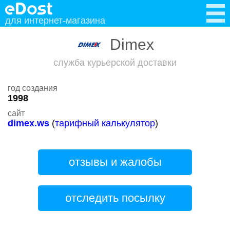
для интернет-магазина
Dimex
служба курьерской доставки
год создания
1998
сайт
dimex.ws
(
тарифный калькулятор
)
отзывы и жалобы
отследить посылку